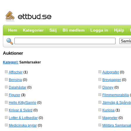
Hem
Kategorier
Sälj
Bli medlem
Logga in
Hjälp
Auktioner
Kategori:
Samlarsaker
Affischer
(
1
)
Autografer
(0)
Bensina
(0)
Brevpapper
(0)
Dalahästar
(0)
Disney
(0)
Figurer
(
3
)
Filmmemorabilia
(
Hello Kitty/Sanrio
(0)
Järnväg & Spårvä
Knivar & Svärd
(0)
Kuriosa
(
1
)
Lotter & Lottsedlar
(0)
Magneter
(0)
Medicinska prylar
(0)
Militära Samlarsa