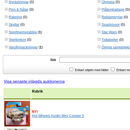
Nyckelringar
(0)
Olympia
(0)
Pins & Nålar
(0)
Plåtemballage
(0)
Rakning
(0)
Reklamprylar
(0)
Skyltar
(0)
Sparbössor
(0)
Sportmemorabilia
(
1
)
Star Wars
(0)
Telefonkort
(0)
Tidtabeller
(0)
Varuförpackningar
(
1
)
Övriga samlarlek
Sök
Enbart objekt med bilder
Enbart m
Visa senaste inlagda auktionerna
Rubrik
NY!
Hot Wheels Austin Mini Cooper S