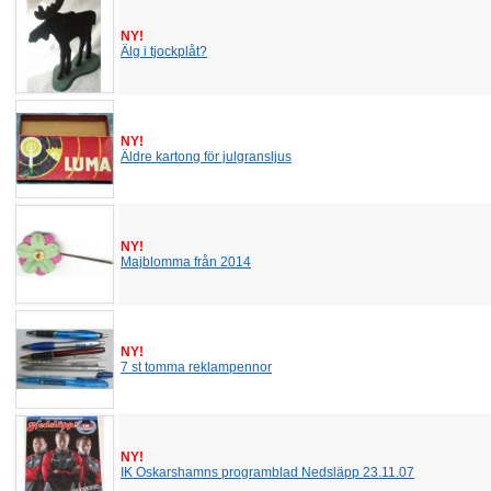
NY!
Älg i tjockplåt?
NY!
Äldre kartong för julgransljus
NY!
Majblomma från 2014
NY!
7 st tomma reklampennor
NY!
IK Oskarshamns programblad Nedsläpp 23.11.07