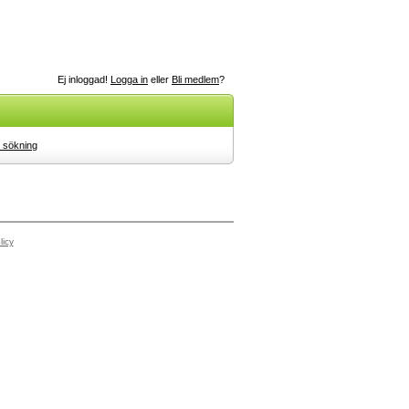
Ej inloggad!
Logga in
eller
Bli medlem
?
 sökning
licy