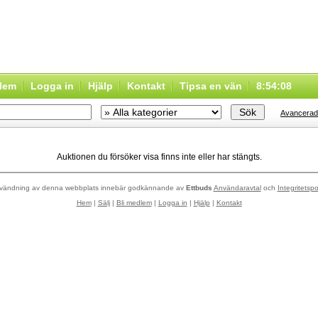
dlem
Logga in
Hjälp
Kontakt
Tipsa en vän
8:54:08
Avancerad
Auktionen du försöker visa finns inte eller har stängts.
vändning av denna webbplats innebär godkännande av
Ettbuds
Användaravtal
och
Integritetspo
Hem
|
Sälj
|
Bli medlem
|
Logga in
|
Hjälp
|
Kontakt