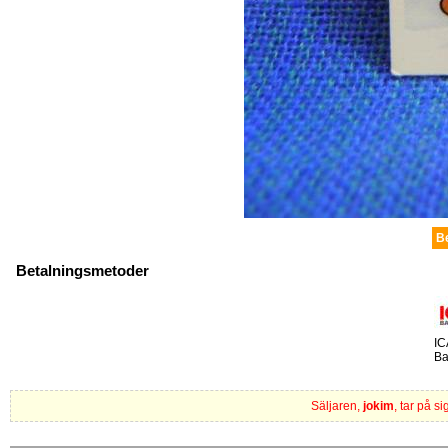
B
Betalningsmetoder
IC
Ba
Säljaren,
jokim
, tar på s