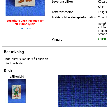
Leveransvillkor
Köpare
Säljare
Leveransmetod
Enligt 
Frakt- och betalningsinformation
**Samla
Du måste vara inloggad för
att kunna bjuda.
Det går
auktio
Logga in
portok
Småpak
2 SEK
Vinnare
Beskrivning
Inget skrivit eller ritat på baksidan
Skick se bilden
Bilder
Välj en bild