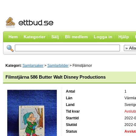
Hem
Kategorier
Sälj
Bli medlem
Logga in
Hjälp
Kategori:
Samlarsaker
>
Samlarbilder
> Filmstjärnor
Filmstjärna 586 Butter Walt Disney Productions
Antal
1
Län
Värml
Land
Sverig
Tid kvar
Avslut
Starttid
2022-0
Sluttid
2022-0
Status
Avslu