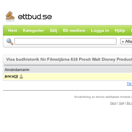
Hem
Kategorier
Sälj
Bli medlem
Logga in
Hjälp
Visa budhistorik för Filmstjärna 616 Prosit Walt Disney Produc
Användarnamn
jenca(
)
3
Til
Användning av denna webbplats innebär
Hem
|
Sälj
|
Bli