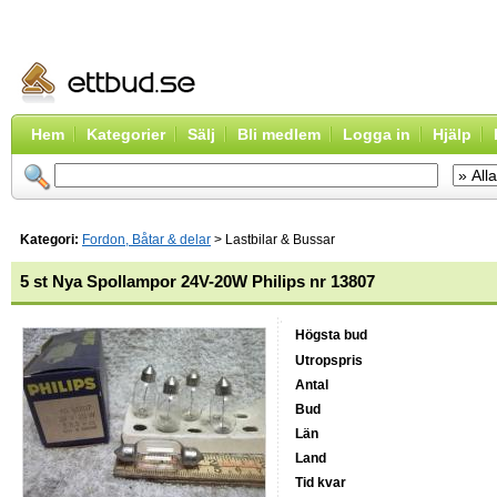
Hem
Kategorier
Sälj
Bli medlem
Logga in
Hjälp
Kategori:
Fordon, Båtar & delar
> Lastbilar & Bussar
5 st Nya Spollampor 24V-20W Philips nr 13807
Högsta bud
Utropspris
Antal
Bud
Län
Land
Tid kvar