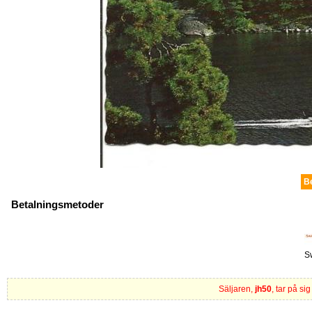
B
Betalningsmetoder
S
Säljaren,
jh50
, tar på si