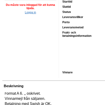
Starttid
Du måste vara inloggad för att kunna
Sluttid
bjuda.
Status
Logga in
Leveransvillkor
Porto
Leveransmetod
Frakt- och
betalningsinformation
Vinnare
Beskrivning
ormat A 6. ,, oskrivet.
F
Vinnarmejl från säljaren.
Betalning med Swish är OK.