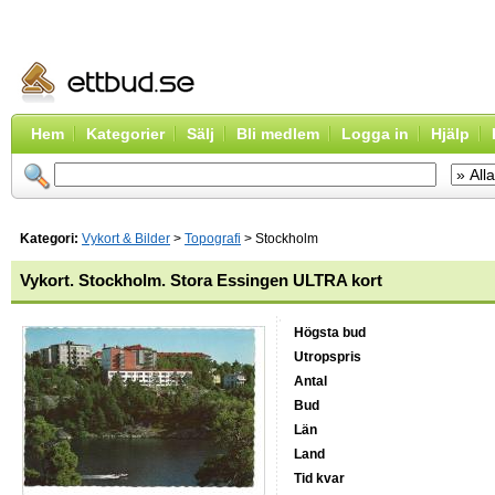
Hem
Kategorier
Sälj
Bli medlem
Logga in
Hjälp
Kategori:
Vykort & Bilder
>
Topografi
> Stockholm
Vykort. Stockholm. Stora Essingen ULTRA kort
Högsta bud
Utropspris
Antal
Bud
Län
Land
Tid kvar