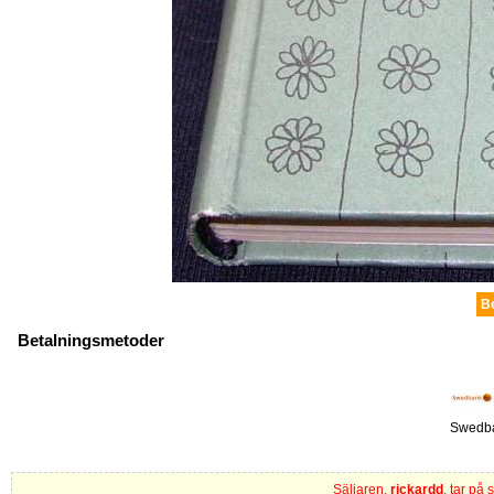
B
Betalningsmetoder
Swedb
Säljaren,
rickardd
, tar på 