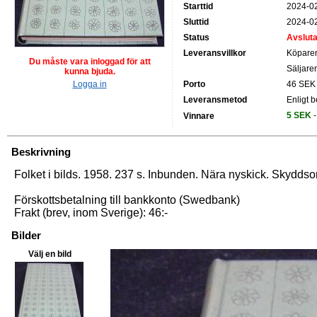
Starttid
2024-02
Sluttid
2024-02
Status
Avslut
Leveransvillkor
Köparen
Du måste vara inloggad för att
Säljaren
kunna bjuda.
Logga in
Porto
46 SEK
Leveransmetod
Enligt 
5 SEK
-
Vinnare
Beskrivning
Folket i bilds. 1958. 237 s. Inbunden. Nära nyskick. Skydds
Förskottsbetalning till bankkonto (Swedbank)
Frakt (brev, inom Sverige): 46:-
Bilder
Välj en bild