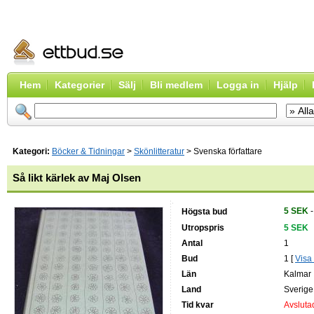
Hem
Kategorier
Sälj
Bli medlem
Logga in
Hjälp
Kategori:
Böcker & Tidningar
>
Skönlitteratur
> Svenska författare
Så likt kärlek av Maj Olsen
5 SEK
-
Högsta bud
Utropspris
5 SEK
Antal
1
Bud
1 [
Visa 
Län
Kalmar
Land
Sverige
Tid kvar
Avsluta