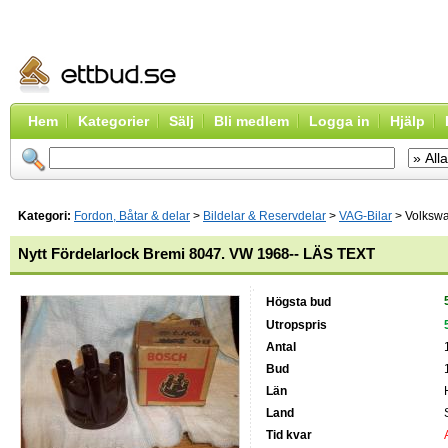
Hem
Kategorier
Sälj
Bli medlem
Logga in
Hjälp
Kategori:
Fordon, Båtar & delar
>
Bildelar & Reservdelar
>
VAG-Bilar
> Volksw
Nytt Fördelarlock Bremi 8047. VW 1968-- LÄS TEXT
Högsta bud
Utropspris
Antal
Bud
Län
Land
Tid kvar