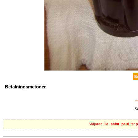
B
Betalningsmetoder
S
Säljaren,
ile_saint_paul
, tar 