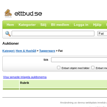
Hem
Kategorier
Sälj
Bli medlem
Logga in
Hjälp
Auktioner
Kategori:
Hem & Hushåll
>
Tupperware
> Fat
Sök
Enbart objekt med bilder
Enbart m
Visa senaste inlagda auktionerna
Rubrik
Användning av denna webbplats innebär