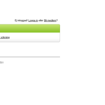
Ej inloggad!
Logga in
eller
Bli medlem
?
 sökning
licy