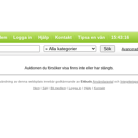
dlem
Logga in
Hjälp
Kontakt
Tipsa en vän
15:43:16
Avancerad
Auktionen du försöker visa finns inte eller har stängts.
vändning av denna webbplats innebär godkännande av
Ettbuds
Användaravtal
och
Integritetspo
Hem
|
Sälj
|
Bli medlem
|
Logga in
|
Hjälp
|
Kontakt