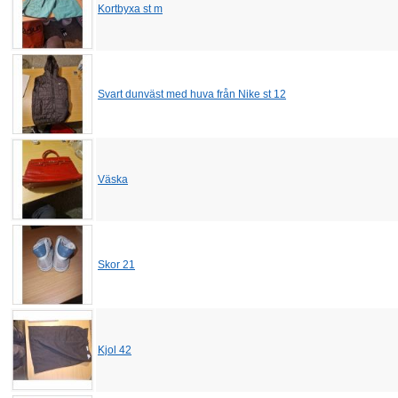
Kortbyxa st m
Svart dunväst med huva från Nike st 12
Väska
Skor 21
Kjol 42