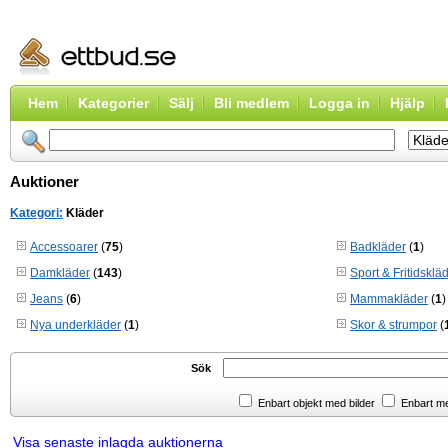
Hem
Kategorier
Sälj
Bli medlem
Logga in
Hjälp
Auktioner
Kategori:
Kläder
Accessoarer
(
75
)
Badkläder
(
1
)
Damkläder
(
143
)
Sport & Fritidsklä
Jeans
(
6
)
Mammakläder
(
1
)
Nya underkläder
(
1
)
Skor & strumpor
(
Sök
Enbart objekt med bilder
Enbart m
Visa senaste inlagda auktionerna