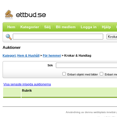
Hem
Kategorier
Sälj
Bli medlem
Logga in
Hjälp
Auktioner
Kategori:
Hem & Hushåll
>
För hemmet
> Krokar & Handtag
Sök
Enbart objekt med bilder
Enbart m
Visa senaste inlagda auktionerna
Rubrik
Användning av denna webbplats innebär