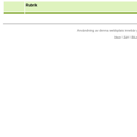
Rubrik
Användning av denna webbplats innebär
Hem
|
Sälj
|
Bli