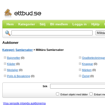
Hem
Kategorier
Sälj
Bli medlem
Logga in
Hjälp
Auktioner
Kategori:
Samlarsaker
> Militära Samlarsaker
Bajonetter
(0)
Gradbeteckningar
Kläder
(0)
Knappar
(0)
Medaljer
(0)
Märken
(0)
Polis & Bevakning
(0)
Övrigt
(0)
Sök
Enbart objekt med bilder
Enbart m
Visa senaste inlagda auktionerna