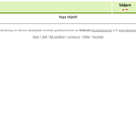
Säljare
Inga objekt
vändning av denna webbplats innebär godkännande av
Ettbuds
Användaravtal
och
Integritetspo
Hem
|
Sälj
|
Bli medlem
|
Logga in
|
Hjälp
|
Kontakt