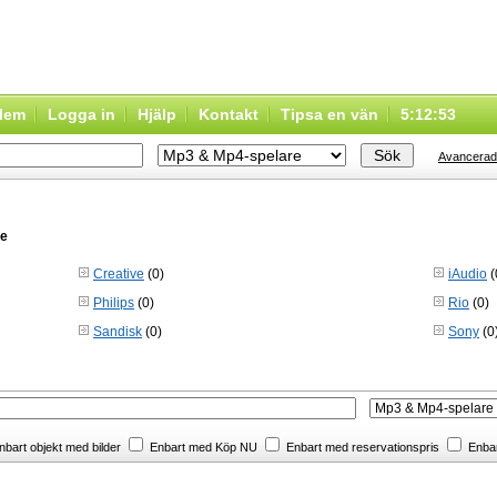
dlem
Logga in
Hjälp
Kontakt
Tipsa en vän
5:12:53
Avancerad
re
Creative
(0)
iAudio
(
Philips
(0)
Rio
(0)
Sandisk
(0)
Sony
(0
bart objekt med bilder
Enbart med Köp NU
Enbart med reservationspris
Enbar