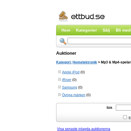
Hem
Kategorier
Sälj
Bli me
Auktioner
Kategori:
Hemelektronik
> Mp3 & Mp4-spela
Apple iPod
(0)
iRiver
(0)
Samsung
(0)
Övriga märken
(0)
Sök
En
Visa senaste inlagda auktionerna