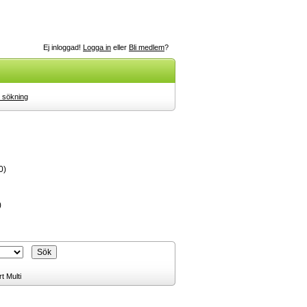
Ej inloggad!
Logga in
eller
Bli medlem
?
 sökning
0)
)
t Multi