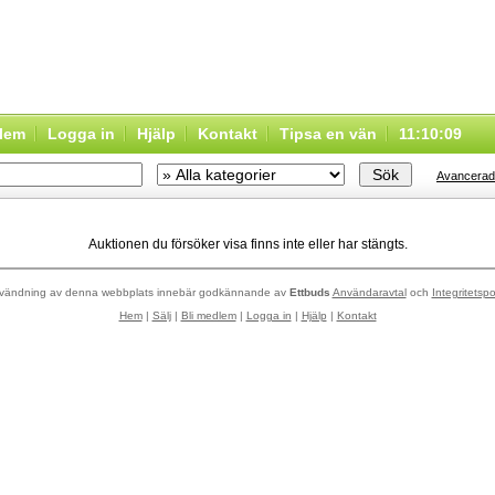
dlem
Logga in
Hjälp
Kontakt
Tipsa en vän
11:10:09
Avancerad
Auktionen du försöker visa finns inte eller har stängts.
vändning av denna webbplats innebär godkännande av
Ettbuds
Användaravtal
och
Integritetspo
Hem
|
Sälj
|
Bli medlem
|
Logga in
|
Hjälp
|
Kontakt