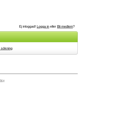
Ej inloggad!
Logga in
eller
Bli medlem
?
 sökning
licy