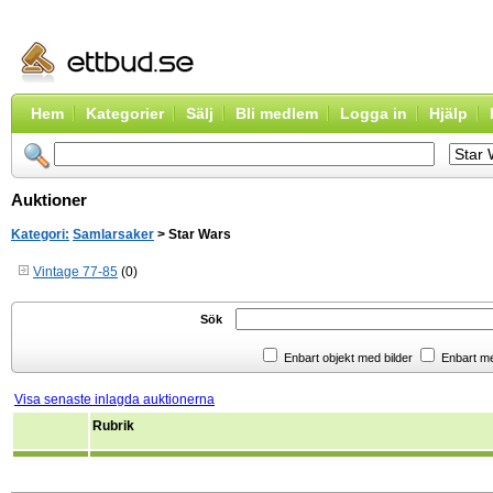
Hem
Kategorier
Sälj
Bli medlem
Logga in
Hjälp
Auktioner
Kategori:
Samlarsaker
> Star Wars
Vintage 77-85
(0)
Sök
Enbart objekt med bilder
Enbart m
Visa senaste inlagda auktionerna
Rubrik