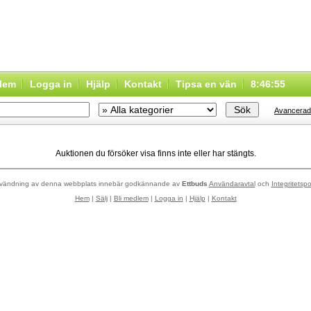
dlem
Logga in
Hjälp
Kontakt
Tipsa en vän
8:46:55
Avancerad
Auktionen du försöker visa finns inte eller har stängts.
vändning av denna webbplats innebär godkännande av
Ettbuds
Användaravtal
och
Integritetspo
Hem
|
Sälj
|
Bli medlem
|
Logga in
|
Hjälp
|
Kontakt