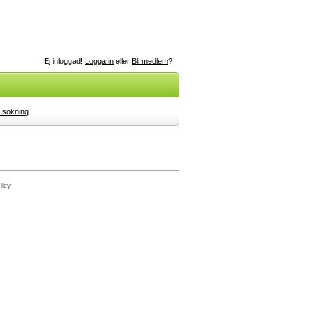
Ej inloggad!
Logga in
eller
Bli medlem
?
 sökning
licy