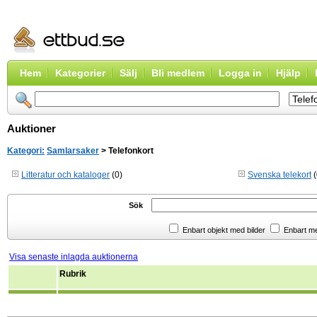
Hem
Kategorier
Sälj
Bli medlem
Logga in
Hjälp
Auktioner
Kategori:
Samlarsaker
> Telefonkort
Litteratur och kataloger
(0)
Svenska telekort
(
Sök
Enbart objekt med bilder
Enbart m
Visa senaste inlagda auktionerna
Rubrik