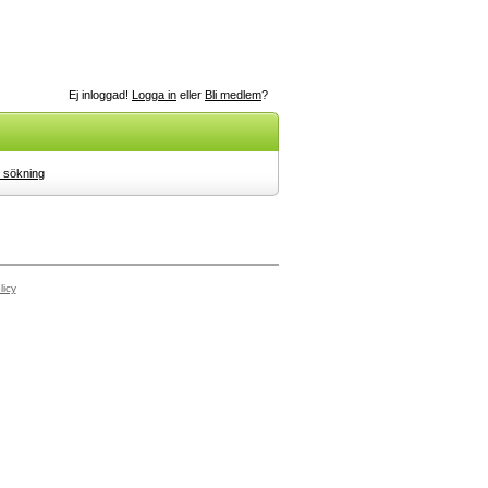
Ej inloggad!
Logga in
eller
Bli medlem
?
 sökning
licy