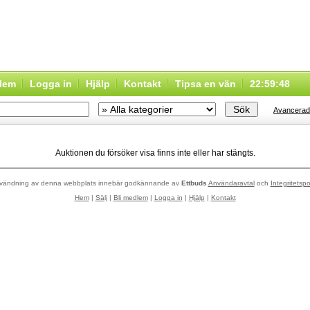
dlem
Logga in
Hjälp
Kontakt
Tipsa en vän
22:59:48
Avancerad
Auktionen du försöker visa finns inte eller har stängts.
vändning av denna webbplats innebär godkännande av
Ettbuds
Användaravtal
och
Integritetspo
Hem
|
Sälj
|
Bli medlem
|
Logga in
|
Hjälp
|
Kontakt