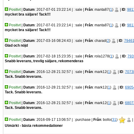
Positivt
|
Datum
: 2017-07-01 23:22:14 |
: sale |
Från
: manta87(
1
)
|
ID
:
981
mycket bra säljare! Tack!!!
Positivt
|
Datum
: 2017-07-01 23:22:14 |
: sale |
Från
: manta87(
1
)
|
ID
:
981
mycket bra säljare! Tack!!!
Positivt
|
Datum
: 2017-03-16 08:24:43 |
: sale |
Från
: charad(
2
)
|
ID
:
7946
Glad och nöjd
Positivt
|
Datum
: 2017-02-18 15:23:35 |
: sale |
Från
: rola1278(
1
)
|
ID
:
793
Snabb leverans, trevlig säljare, rekomenderas
Positivt
|
Datum
: 2016-12-28 21:32:57 |
: sale |
Från
: mark12(
1
)
|
ID
:
7073
Tack. Snabb leverans.
Positivt
|
Datum
: 2016-12-28 21:32:57 |
: sale |
Från
: mark12(
1
)
|
ID
:
6905
Tack. Snabb leverans.
Positivt
|
Datum
: 2016-12-28 21:32:57 |
: sale |
Från
: mark12(
1
)
|
ID
:
6807
Tack. Snabb leverans.
Positivt
|
Datum
: 2016-09-17 13:06:57 |
: purchase |
Från
: bollo(
31
)
|
Utmärkt - bästa rekommedationer