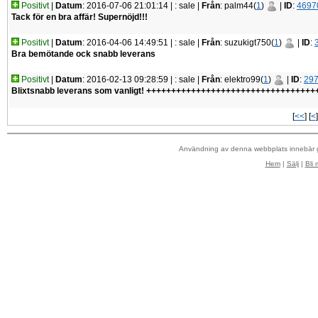
Positivt
|
Datum
: 2016-07-06 21:01:14 |
: sale |
Från
: palm44(
1
)
|
ID
:
4697
Tack för en bra affär! Supernöjd!!!
Positivt
|
Datum
: 2016-04-06 14:49:51 |
: sale |
Från
: suzukigt750(
1
)
|
ID
:
Bra bemötande ock snabb leverans
Positivt
|
Datum
: 2016-02-13 09:28:59 |
: sale |
Från
: elektro99(
1
)
|
ID
:
29
Blixtsnabb leverans som vanligt! +++++++++++++++++++++++++++++++++
[
<<
] [
<
Användning av denna webbplats innebär
Hem
|
Sälj
|
Bli