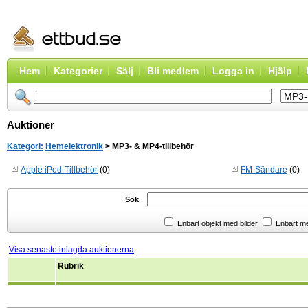
Hem
Kategorier
Sälj
Bli medlem
Logga in
Hjälp
Auktioner
Kategori:
Hemelektronik
> MP3- & MP4-tillbehör
Apple iPod-Tillbehör
(0)
FM-Sändare
(0)
Sök
Enbart objekt med bilder
Enbart m
Visa senaste inlagda auktionerna
Rubrik