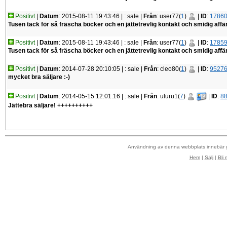
Positivt
|
Datum
: 2015-08-11 19:43:46 |
: sale |
Från
: user77(
1
)
|
ID
:
1786
Tusen tack för så fräscha böcker och en jättetrevlig kontakt och smidig affär
Positivt
|
Datum
: 2015-08-11 19:43:46 |
: sale |
Från
: user77(
1
)
|
ID
:
1785
Tusen tack för så fräscha böcker och en jättetrevlig kontakt och smidig affär
Positivt
|
Datum
: 2014-07-28 20:10:05 |
: sale |
Från
: cleo80(
1
)
|
ID
:
9527
mycket bra säljare :-)
Positivt
|
Datum
: 2014-05-15 12:01:16 |
: sale |
Från
: uluru1(
7
)
|
ID
:
8
Jättebra säljare! ++++++++++
Användning av denna webbplats innebär
Hem
|
Sälj
|
Bli