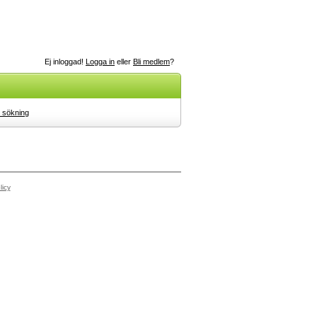
Ej inloggad!
Logga in
eller
Bli medlem
?
 sökning
licy