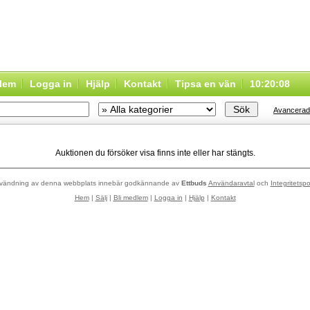
dlem
Logga in
Hjälp
Kontakt
Tipsa en vän
10:20:08
Avancerad
Auktionen du försöker visa finns inte eller har stängts.
vändning av denna webbplats innebär godkännande av
Ettbuds
Användaravtal
och
Integritetspo
Hem
|
Sälj
|
Bli medlem
|
Logga in
|
Hjälp
|
Kontakt